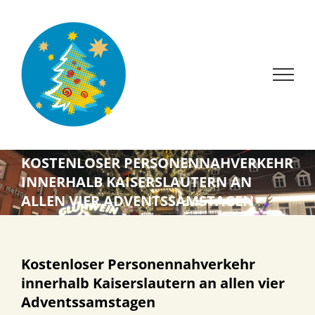
Zum
Inhalt
springen
KOSTENLOSER PERSONENNAHVERKEHR
INNERHALB KAISERSLAUTERN AN
ALLEN VIER ADVENTSSAMSTAGEN
Kostenloser Personennahverkehr
innerhalb Kaiserslautern an allen vier
Adventssamstagen