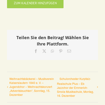
ZUM KALENDER HINZUFÜGEN
Teilen Sie den Beitrag! Wählen Sie
Ihre Plattform.
Facebook
X
WhatsApp
Pinterest
E-
Mail
Weihnachtsbäckerei – Musikverein
Schulorchester Kurpfalz-
Kaiserslautern 1840 e. V. –
Realschule Plus – Eb
Jugendchor – Weihnachtskonzert
Jazzchor der Emmerich-
„Adventsleuchten“, Sonntag, 15.
Smola-Musikschule, Montag,
Dezember
16. Dezember