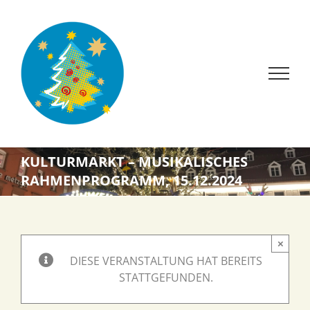
Zum
Inhalt
springen
KULTURMARKT – MUSIKALISCHES
RAHMENPROGRAMM, 15.12.2024
×
DIESE VERANSTALTUNG HAT BEREITS
STATTGEFUNDEN.