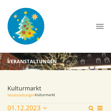
Zum
Inhalt
springen
VERANSTALTUNGEN
Kulturmarkt
Kulturmarkt
Veranstaltungen
Vera
Veranstaltungen
01.12.2023
Suche
Liste