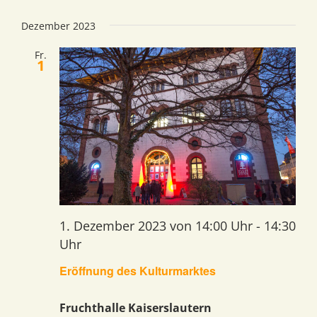
Veran
Ansi
Datum
Navi
wählen.
Dezember 2023
Suche
Fr.
1
und
Ansich
Navig
1. Dezember 2023 von 14:00 Uhr
-
14:30
Uhr
Eröffnung des Kulturmarktes
Fruchthalle Kaiserslautern