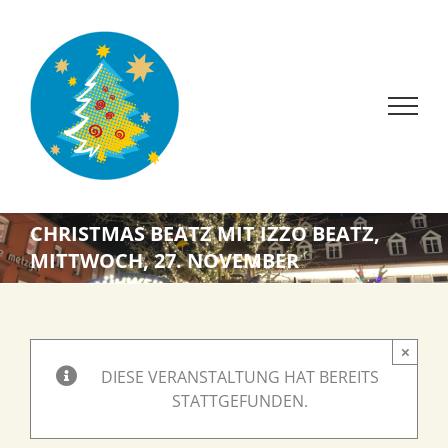
Zum
Inhalt
springen
CHRISTMAS BEATZ MIT IZZO BEATZ,
MITTWOCH, 27. NOVEMBER
×
DIESE VERANSTALTUNG HAT BEREITS
STATTGEFUNDEN.