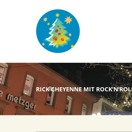
Zum
Inhalt
springen
RICK CHEYENNE MIT ROCK’N’RO