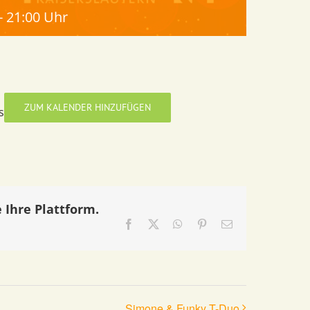
-
21:00 Uhr
ZUM KALENDER HINZUFÜGEN
s
 Ihre Plattform.
Facebook
X
WhatsApp
Pinterest
E-
Mail
Simone & Funky T-Duo