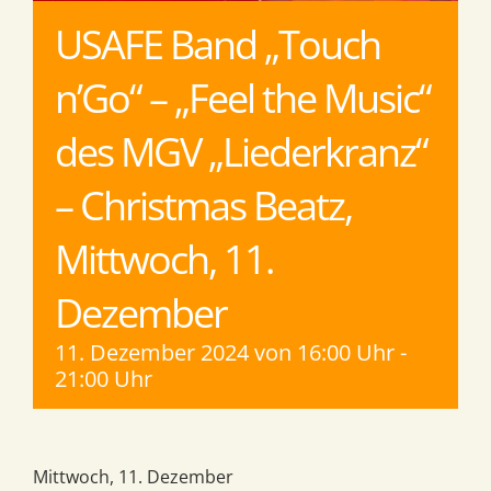
USAFE Band „Touch
n’Go“ – „Feel the Music“
des MGV „Liederkranz“
– Christmas Beatz,
Mittwoch, 11.
Dezember
11. Dezember 2024 von 16:00 Uhr
-
21:00 Uhr
Mittwoch, 11. Dezember