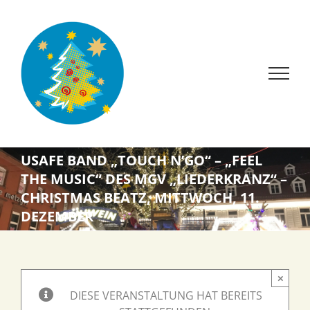
Zum
Inhalt
springen
USAFE BAND „TOUCH N’GO“ – „FEEL
THE MUSIC“ DES MGV „LIEDERKRANZ“ –
CHRISTMAS BEATZ, MITTWOCH, 11.
DEZEMBER
×
DIESE VERANSTALTUNG HAT BEREITS